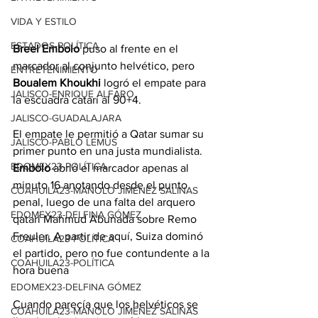
VIDA Y ESTILO
ESTADOS-POLÍTICA
Breel Embolo
 puso al frente en el 
marcador al conjunto helvético, pero
ENTRETENIMIENTO
Boualem Khoukhi
 logró el empate para 
JALISCO-ENRIQUE ALFARO
la escuadra catarí al 90+4.
JALISCO-GUADALAJARA
El empate le permitió a Qatar sumar su 
JALISCO-PABLO LEMUS
primer punto en una justa mundialista.
EDOMEX23-POLÍTICA
Embolo
 abrió el marcador apenas al 
minuto 16 anotando desde el punto 
COAHUILA23-MANOLO JIMÉNEZ SALINAS
penal, luego de una falta del arquero 
EDOMEX23-DELFINA GÓMEZ
qatarí Mahmud Abunada sobre Remo 
Freuler. A partir de aquí, Suiza dominó 
COAHUILA23-POLÍTICA
el partido, pero no fue contundente a la 
COAHUILA23-POLÍTICA
hora buena
EDOMEX23-DELFINA GÓMEZ
Cuando parecía que los helvéticos se 
COAHUILA23-MANOLO JIMÉNEZ SALINAS