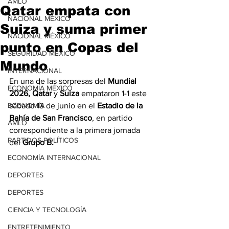
AMLO
Qatar empata con
NACIONAL MÉXICO
Suiza y suma primer
NACIONAL MÉXICO
punto en Copas del
SEGURIDAD MÉXICO
Mundo
INTERNACIONAL
En una de las sorpresas del 
Mundial 
ECONOMÍA MÉXICO
2026, Qatar 
y
 Suiza
 empataron 1-1 este 
ECONOMÍA
sábado 13 de junio en el 
Estadio de la 
Bahía de San Francisco
, en partido 
AMLO
correspondiente a la primera jornada 
PARTIDOS POLÍTICOS
del 
Grupo B.
ECONOMÍA INTERNACIONAL
DEPORTES
DEPORTES
CIENCIA Y TECNOLOGÍA
ENTRETENIMIENTO