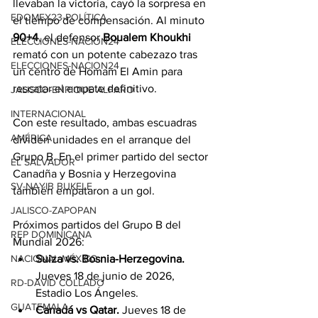
llevaban la victoria, cayó la sorpresa en 
EDOMEX23-POLÍTICA
el tiempo de compensación. Al minuto 
90+4
, el defensor 
Boualem Khoukhi
ELECCIONES-NACION24
remató con un potente cabezazo tras 
ELECCIONES-NACION24
un centro de Homam El Amin para 
rescatar el empate definitivo.
JALISCO-ENRIQUE ALFARO
INTERNACIONAL
Con este resultado, ambas escuadras 
AMÉRICA
dividen unidades en el arranque del 
Grupo B. En el primer partido del sector 
EL SALVADOR
Canadña y Bosnia y Herzegovina 
SV-NAYIB BUKELE
también empataron a un gol.
JALISCO-ZAPOPAN
Próximos partidos del Grupo B del 
REP DOMINICANA
Mundial 2026:
NACIONAL MÉXICO
Suiza vs. Bosnia-Herzegovina. 
Jueves 18 de junio de 2026, 
RD-DAVID COLLADO
Estadio Los Ángeles.
GUATEMALA
Canadá vs Qatar.
 Jueves 18 de 