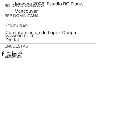
junio de 2026. Estadio BC Place, 
RD-DAVID COLLADO
Vancouver
REP DOMINICANA
HONDURAS
Con información de López-Dóriga 
SV-NAYIB BUKELE
Digital
ENCUESTAS
EDOMEX
MICHOACÁN
Ver todo
Entradas relacionadas
MICH-MORELIA-ALFONSO MARTÍNEZ
AGUASCALIENTES
AGUASCALIENTES
CDMX
CLAUDIA SHEINBAUM
EUA ELECCIONES