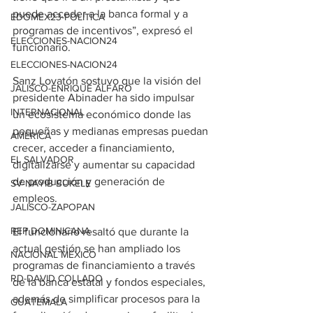
puede acceder a la banca formal y a 
EDOMEX23-POLÍTICA
programas de incentivos”, expresó el 
ELECCIONES-NACION24
funcionario.
ELECCIONES-NACION24
Sanz Lovatón sostuvo que la visión del 
JALISCO-ENRIQUE ALFARO
presidente Abinader ha sido impulsar 
INTERNACIONAL
un ecosistema económico donde las 
pequeñas y medianas empresas puedan 
AMÉRICA
crecer, acceder a financiamiento, 
EL SALVADOR
digitalizarse y aumentar su capacidad 
de producción y generación de 
SV-NAYIB BUKELE
empleos.
JALISCO-ZAPOPAN
REP DOMINICANA
El funcionario resaltó que durante la 
actual gestión se han ampliado los 
NACIONAL MÉXICO
programas de financiamiento a través 
RD-DAVID COLLADO
de la banca estatal y fondos especiales, 
además de simplificar procesos para la 
GUATEMALA