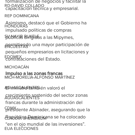
formalización de negocios y facilitar la 
RD-DAVID COLLADO
capacitación técnica y empresarial.
REP DOMINICANA
Asimismo, destacó que el Gobierno ha 
HONDURAS
impulsado políticas de compras 
SV-NAYIB BUKELE
públicas dirigidas a las Mipymes, 
permitiendo una mayor participación de 
ENCUESTAS
pequeños empresarios en licitaciones y 
EDOMEX
contrataciones del Estado.
MICHOACÁN
Impulso a las zonas francas
MICH-MORELIA-ALFONSO MARTÍNEZ
AGUASCALIENTES
El ministro también valoró el 
crecimiento sostenido del sector zonas 
AGUASCALIENTES
francas durante la administración del 
CDMX
presidente Abinader, asegurando que la 
República Dominicana se ha colocado 
CLAUDIA SHEINBAUM
“en el ojo mundial de las inversiones”.
EUA ELECCIONES