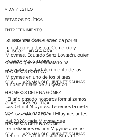
VIDA Y ESTILO
ESTADOS-POLÍTICA
ENTRETENIMIENTO
La información fue ofrecida por el 
JALISCO-ENRIQUE ALFARO
ministro de Industria, Comercio y 
JALISCO-GUADALAJARA
Mipymes, Eduardo Sanz Lovatón, quien 
JALISCO-PABLO LEMUS
destacó que el mandatario ha 
convertido el fortalecimiento de las 
EDOMEX23-POLÍTICA
Mipymes en uno de los pilares 
COAHUILA23-MANOLO JIMÉNEZ SALINAS
fundamentales de su gestión.
EDOMEX23-DELFINA GÓMEZ
“El año pasado nosotros formalizamos 
COAHUILA23-POLÍTICA
casi 54 mil Mipymes. Tenemos la meta 
COAHUILA23-POLÍTICA
de llevar eso a 350 mil Mipymes antes 
del 2028; cada Mipyme que 
EDOMEX23-DELFINA GÓMEZ
formalizamos es una Mipyme que no 
COAHUILA23-MANOLO JIMÉNEZ SALINAS
tiene que ir a un prestamista y que 