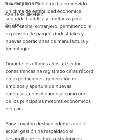
Indicó que el Gobierno ha promovido 
EUA ELECCIONES
un clima de estabilidad económica, 
AGS-TERE JIMÉNEZ
seguridad jurídica y confianza para 
ESTADOS
atraer capital extranjero, permitiendo la 
expansión de parques industriales y 
nuevas operaciones de manufactura y 
tecnología.
Durante los últimos años, el sector 
zonas francas ha registrado cifras récord 
en exportaciones, generación de 
empleos y apertura de nuevas 
empresas, consolidándose como uno 
de los principales motores económicos 
del país.
Sanz Lovatón destacó además que la 
actual gestión ha respaldado el 
desarrollo de sectores estratégicos 