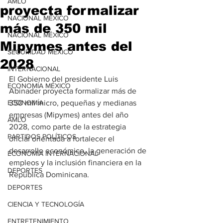
AMLO
proyecta formalizar
NACIONAL MÉXICO
más de 350 mil
NACIONAL MÉXICO
Mipymes antes del
SEGURIDAD MÉXICO
2028
INTERNACIONAL
El Gobierno del presidente Luis 
ECONOMÍA MÉXICO
Abinader proyecta formalizar más de 
ECONOMÍA
350 mil micro, pequeñas y medianas 
empresas (Mipymes) antes del año 
AMLO
2028, como parte de la estrategia 
PARTIDOS POLÍTICOS
oficial orientada a fortalecer el 
desarrollo económico, la generación de 
ECONOMÍA INTERNACIONAL
empleos y la inclusión financiera en la 
DEPORTES
República Dominicana.
DEPORTES
CIENCIA Y TECNOLOGÍA
ENTRETENIMIENTO