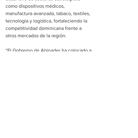
como dispositivos médicos, 
manufactura avanzada, tabaco, textiles, 
tecnología y logística, fortaleciendo la 
competitividad dominicana frente a 
otros mercados de la región.
“El Gobierno de Abinader ha colocado a 
República Dominicana en el foco 
internacional de las inversiones gracias 
a la estabilidad, transparencia y visión 
de desarrollo que hoy exhibe el país”, 
afirmó.
Finalmente, reiteró que tanto las zonas 
francas como las Mipymes forman parte 
esencial de la estrategia económica del 
Gobierno para continuar generando 
empleos, atraer inversiones y dinamizar 