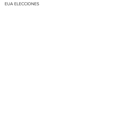
EUA ELECCIONES
AGS-TERE JIMÉNEZ
Con información de EFE
ESTADOS
Ver todo
Entradas relacionadas