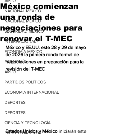
AMLO
México comienzan
NACIONAL MÉXICO
una ronda de
NACIONAL MÉXICO
negociaciones para
SEGURIDAD MÉXICO
renovar el T-MEC
INTERNACIONAL
México y EE.UU. este 28 y 29 de mayo 
ECONOMÍA MÉXICO
de 2026 la primera ronda formal de 
ECONOMÍA
negociaciones en preparación para la 
revisión del T-MEC
AMLO
PARTIDOS POLÍTICOS
ECONOMÍA INTERNACIONAL
DEPORTES
DEPORTES
CIENCIA Y TECNOLOGÍA
Estados Unidos y México
 iniciarán este 
ENTRETENIMIENTO