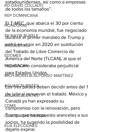
estadounidenses, así como a empresas 
RD-DAVID COLLADO
de todos los tamaños”.
REP DOMINICANA
El T-MEC, que abarca el 30 por ciento 
HONDURAS
de la economía mundial, fue negociado 
SV-NAYIB BUKELE
durante el primer mandato de Trump y 
entró en vigor en 2020 en sustitución 
ENCUESTAS
del Tratado de Libre Comercio de 
EDOMEX
América del Norte (TLCAN), al que el 
republicano consideraba perjudicial 
MICHOACÁN
para Estados Unidos.
MICH-MORELIA-ALFONSO MARTÍNEZ
AGUASCALIENTES
Los tres países deben decidir antes del 1 
de julio si renuevan el tratado. México y 
AGUASCALIENTES
Canadá ya han expresado su 
CDMX
compromiso con la renovación, pero 
Trump, que ha impuesto aranceles a sus 
CLAUDIA SHEINBAUM
socios, ha sugerido la posibilidad de 
EUA ELECCIONES
dejarlo expirar.