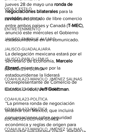
jueves 28 de mayo una 
ronda de 
VIDA Y ESTILO
negociaciones bilaterales
 para la 
revisión
 del tratado de libre comercio 
ESTADOS-POLÍTICA
entre ambos países y Canadá (
T-MEC
), 
ENTRETENIMIENTO
anunció este miércoles el Gobierno 
JALISCO-ENRIQUE ALFARO
estadounidense en un comunicado.
JALISCO-GUADALAJARA
La delegación mexicana estará por el 
JALISCO-PABLO LEMUS
secretario de Economía, 
Marcelo 
Ebrard
, mientras que por la 
EDOMEX23-POLÍTICA
estadounidense la liderará 
COAHUILA23-MANOLO JIMÉNEZ SALINAS
vicerepresentante de Comercio de 
Estados Unidos, 
Jeff Goettman
.
EDOMEX23-DELFINA GÓMEZ
COAHUILA23-POLÍTICA
“La primera ronda de negociación 
COAHUILA23-POLÍTICA
bilateral con México, que incluirá 
conversaciones sobre seguridad 
EDOMEX23-DELFINA GÓMEZ
económica y reglas de origen para 
COAHUILA23-MANOLO JIMÉNEZ SALINAS
productos industriales clave”, detalló la 