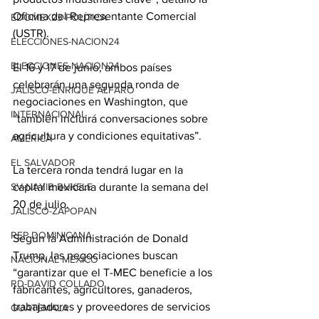
Oficina del Representante Comercial 
EDOMEX23-POLÍTICA
(USTR).
ELECCIONES-NACION24
ELECCIONES-NACION24
El 16 y 17 de junio, ambos países 
celebrarán una segunda ronda de 
JALISCO-ENRIQUE ALFARO
negociaciones en Washington, que 
INTERNACIONAL
“también incluirá conversaciones sobre 
agricultura y condiciones equitativas”.
AMÉRICA
EL SALVADOR
La tercera ronda tendrá lugar en la 
capital mexicana durante la semana del 
SV-NAYIB BUKELE
20 de julio.
JALISCO-ZAPOPAN
REP DOMINICANA
Según la Administración de Donald 
Trump, las negociaciones buscan 
NACIONAL MÉXICO
“garantizar que el T-MEC beneficie a los 
RD-DAVID COLLADO
fabricantes, agricultores, ganaderos, 
trabajadores y proveedores de servicios 
GUATEMALA