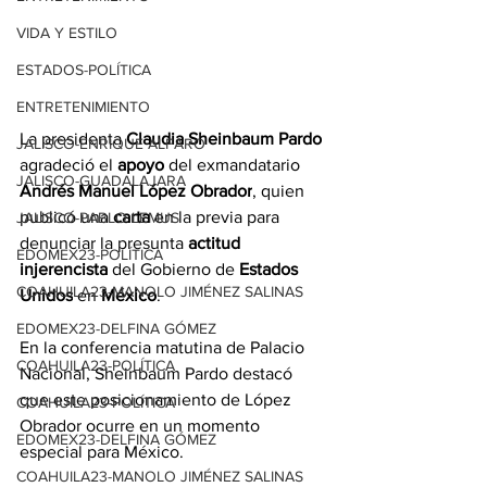
VIDA Y ESTILO
ESTADOS-POLÍTICA
ENTRETENIMIENTO
La presidenta 
Claudia Sheinbaum Pardo
JALISCO-ENRIQUE ALFARO
agradeció el 
apoyo
 del exmandatario 
JALISCO-GUADALAJARA
Andrés Manuel López Obrador
, quien 
publicó una 
carta
 en la previa para 
JALISCO-PABLO LEMUS
denunciar la presunta
 actitud 
EDOMEX23-POLÍTICA
injerencista
 del Gobierno de 
Estados 
COAHUILA23-MANOLO JIMÉNEZ SALINAS
Unidos
 en 
México
.
EDOMEX23-DELFINA GÓMEZ
En la conferencia matutina de Palacio 
COAHUILA23-POLÍTICA
Nacional, Sheinbaum Pardo destacó 
que este posicionamiento de López 
COAHUILA23-POLÍTICA
Obrador ocurre en un momento 
EDOMEX23-DELFINA GÓMEZ
especial para México.
COAHUILA23-MANOLO JIMÉNEZ SALINAS