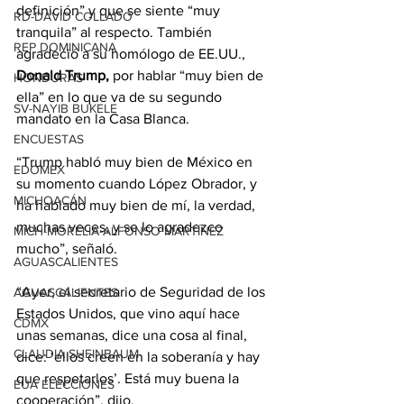
definición” y que se siente “muy 
RD-DAVID COLLADO
tranquila” al respecto. También 
REP DOMINICANA
agradeció a su homólogo de EE.UU., 
Donald Trump,
 por hablar “muy bien de 
HONDURAS
ella” en lo que va de su segundo 
SV-NAYIB BUKELE
mandato en la Casa Blanca.
ENCUESTAS
“Trump habló muy bien de México en 
EDOMEX
su momento cuando López Obrador, y 
MICHOACÁN
ha hablado muy bien de mí, la verdad, 
muchas veces, y se lo agradezco 
MICH-MORELIA-ALFONSO MARTÍNEZ
mucho”, señaló.
AGUASCALIENTES
“Ayer, el secretario de Seguridad de los 
AGUASCALIENTES
Estados Unidos, que vino aquí hace 
CDMX
unas semanas, dice una cosa al final, 
CLAUDIA SHEINBAUM
dice: ‘ellos creen en la soberanía y hay 
que respetarlos’. Está muy buena la 
EUA ELECCIONES
cooperación”, dijo.