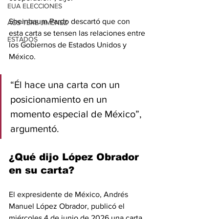
EUA ELECCIONES
Sheinbaum Pardo descartó que con 
AGS-TERE JIMÉNEZ
esta carta se tensen las relaciones entre 
ESTADOS
los Gobiernos de Estados Unidos y 
México.
“Él hace una carta con un 
posicionamiento en un 
momento especial de México”, 
argumentó.
¿Qué dijo López Obrador 
en su carta?
El expresidente de México, Andrés 
Manuel López Obrador, publicó el 
miércoles 4 de junio de 2026 una carta 