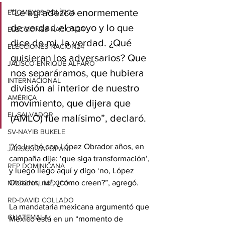
“Le agradezco enormemente 
EDOMEX23-POLÍTICA
de verdad el apoyo y lo que 
ELECCIONES-NACION24
dice de mi, la verdad. ¿Qué 
ELECCIONES-NACION24
quisieran los adversarios? Que 
JALISCO-ENRIQUE ALFARO
nos separáramos, que hubiera 
INTERNACIONAL
división al interior de nuestro 
AMÉRICA
movimiento, que dijera que 
EL SALVADOR
(AMLO) fue malísimo”, declaró.
SV-NAYIB BUKELE
“Yo luché con López Obrador años, en 
JALISCO-ZAPOPAN
campaña dije: ‘que siga transformación’, 
REP DOMINICANA
y luego llego aquí y digo ‘no, López 
Obrador, no’, ¿cómo creen?”, agregó.
NACIONAL MÉXICO
RD-DAVID COLLADO
La mandataria mexicana argumentó que 
GUATEMALA
México está en un “momento de 