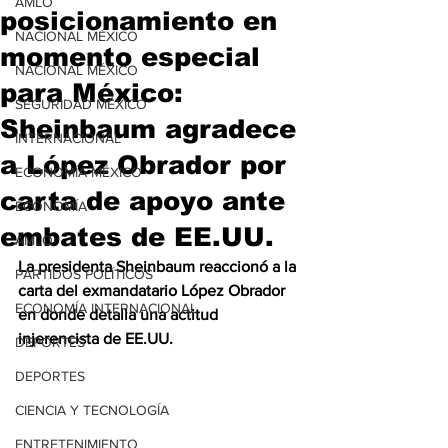
AMLO
posicionamiento en
NACIONAL MÉXICO
momento especial
NACIONAL MÉXICO
para México:
SEGURIDAD MÉXICO
Sheinbaum agradece
INTERNACIONAL
a López Obrador por
ECONOMÍA MÉXICO
carta de apoyo ante
ECONOMÍA
embates de EE.UU.
AMLO
La presidenta Sheinbaum reaccionó a la 
PARTIDOS POLÍTICOS
carta del exmandatario López Obrador 
ECONOMÍA INTERNACIONAL
en donde detalla una actitud 
injerencista de EE.UU.
DEPORTES
DEPORTES
CIENCIA Y TECNOLOGÍA
ENTRETENIMIENTO