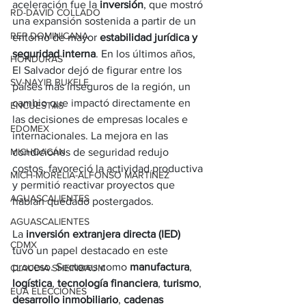
aceleración fue la 
inversión
, que mostró 
RD-DAVID COLLADO
una expansión sostenida a partir de un 
REP DOMINICANA
entorno de mayor 
estabilidad jurídica y 
seguridad interna
. En los últimos años, 
HONDURAS
El Salvador dejó de figurar entre los 
SV-NAYIB BUKELE
países más inseguros de la región, un 
cambio que impactó directamente en 
ENCUESTAS
las decisiones de empresas locales e 
EDOMEX
internacionales. La mejora en las 
condiciones de seguridad redujo 
MICHOACÁN
costos, favoreció la actividad productiva 
MICH-MORELIA-ALFONSO MARTÍNEZ
y permitió reactivar proyectos que 
AGUASCALIENTES
habían quedado postergados.
AGUASCALIENTES
La 
inversión extranjera directa (IED)
CDMX
tuvo un papel destacado en este 
proceso. Sectores como 
manufactura
, 
CLAUDIA SHEINBAUM
logística
, 
tecnología financiera
, 
turismo
, 
EUA ELECCIONES
desarrollo inmobiliario
, 
cadenas 