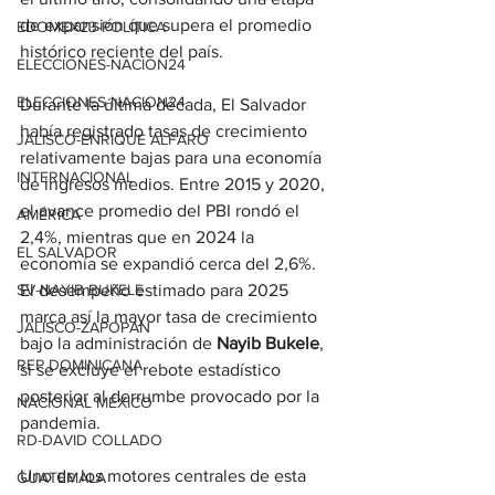
de expansión que supera el promedio 
EDOMEX23-POLÍTICA
histórico reciente del país.
ELECCIONES-NACION24
ELECCIONES-NACION24
Durante la última década, El Salvador 
había registrado tasas de crecimiento 
JALISCO-ENRIQUE ALFARO
relativamente bajas para una economía 
INTERNACIONAL
de ingresos medios. Entre 2015 y 2020, 
el avance promedio del PBI rondó el 
AMÉRICA
2,4%, mientras que en 2024 la 
EL SALVADOR
economía se expandió cerca del 2,6%. 
El desempeño estimado para 2025 
SV-NAYIB BUKELE
marca así la mayor tasa de crecimiento 
JALISCO-ZAPOPAN
bajo la administración de 
Nayib Bukele
, 
REP DOMINICANA
si se excluye el rebote estadístico 
posterior al derrumbe provocado por la 
NACIONAL MÉXICO
pandemia.
RD-DAVID COLLADO
Uno de los motores centrales de esta 
GUATEMALA