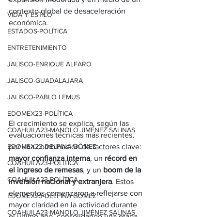
contexto global de desaceleración 
VIDA Y ESTILO
económica.
ESTADOS-POLÍTICA
ENTRETENIMIENTO
JALISCO-ENRIQUE ALFARO
JALISCO-GUADALAJARA
JALISCO-PABLO LEMUS
EDOMEX23-POLÍTICA
El crecimiento se explica, según las 
COAHUILA23-MANOLO JIMÉNEZ SALINAS
evaluaciones técnicas más recientes, 
por una combinación de factores clave: 
EDOMEX23-DELFINA GÓMEZ
mayor confianza interna
, un 
récord en 
COAHUILA23-POLÍTICA
el ingreso de remesas
, y un 
boom de la 
COAHUILA23-POLÍTICA
inversión nacional y extranjera
. Estos 
elementos comenzaron a reflejarse con 
EDOMEX23-DELFINA GÓMEZ
mayor claridad en la actividad durante 
COAHUILA23-MANOLO JIMÉNEZ SALINAS
el último año, consolidando una etapa 