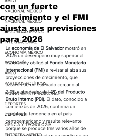
AMLO
con un fuerte
NACIONAL MÉXICO
crecimiento y el FMI
NACIONAL MÉXICO
ajusta sus previsiones
SEGURIDAD MÉXICO
para 2026
INTERNACIONAL
L
a 
economía de El Salvador
 mostró en 
ECONOMÍA MÉXICO
2025 un desempeño muy superior al 
ECONOMÍA
esperado y obligó al 
Fondo Monetario 
Internacional (FMI)
 a revisar al alza sus 
AMLO
proyecciones de crecimiento, que 
PARTIDOS POLÍTICOS
pasaron de un estimado cercano al 
2,6% a alrededor del 
4% del Producto 
ECONOMÍA INTERNACIONAL
Bruto Interno (PBI)
. El dato, conocido a 
DEPORTES
comienzos de 2026, confirma un 
cambio de tendencia en el país 
DEPORTES
centroamericano y resulta relevante 
CIENCIA Y TECNOLOGÍA
porque se produce tras varios años de 
ENTRETENIMIENTO
expansión moderada y en medio de un 