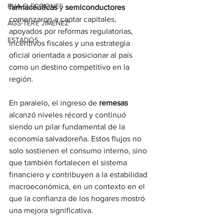
EUA ELECCIONES
farmacéuticas
 y 
semiconductores
comenzaron a captar capitales, 
AGS-TERE JIMÉNEZ
apoyados por reformas regulatorias, 
ESTADOS
incentivos fiscales y una estrategia 
oficial orientada a posicionar al país 
como un destino competitivo en la 
región.
En paralelo, el ingreso de 
remesas
alcanzó niveles récord y continuó 
siendo un pilar fundamental de la 
economía salvadoreña. Estos flujos no 
solo sostienen el consumo interno, sino 
que también fortalecen el sistema 
financiero y contribuyen a la estabilidad 
macroeconómica, en un contexto en el 
que la confianza de los hogares mostró 
una mejora significativa.