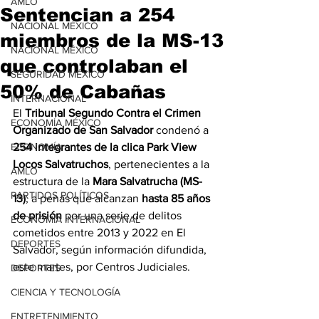
AMLO
Sentencian a 254
NACIONAL MÉXICO
miembros de la MS-13
NACIONAL MÉXICO
que controlaban el
SEGURIDAD MÉXICO
50% de Cabañas
INTERNACIONAL
El 
Tribunal Segundo Contra el Crimen 
ECONOMÍA MÉXICO
Organizado de San Salvador
 condenó a 
ECONOMÍA
254 integrantes de la clica Park View 
Locos Salvatruchos
, pertenecientes a la 
AMLO
estructura de la 
Mara Salvatrucha (MS-
PARTIDOS POLÍTICOS
13)
, a penas que alcanzan 
hasta 85 años 
de prisión
 por una serie de delitos 
ECONOMÍA INTERNACIONAL
cometidos entre 2013 y 2022 en El 
DEPORTES
Salvador, según información difundida, 
este martes, por Centros Judiciales.
DEPORTES
CIENCIA Y TECNOLOGÍA
ENTRETENIMIENTO