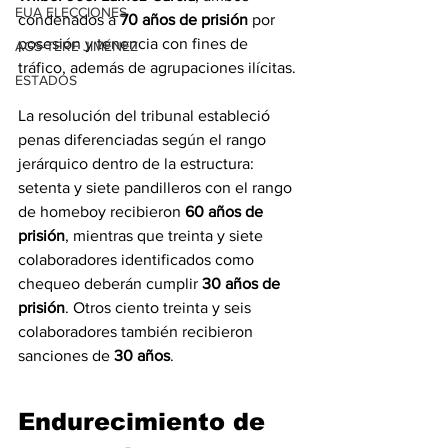
EUA ELECCIONES
condenados a 
70 años de prisión
 por 
posesión y tenencia con fines de 
AGS-TERE JIMÉNEZ
tráfico, además de agrupaciones ilícitas.
ESTADOS
La resolución del tribunal estableció 
penas diferenciadas según el rango 
jerárquico dentro de la estructura: 
setenta y siete pandilleros con el rango 
de homeboy recibieron 
60 años de 
prisión
, mientras que treinta y siete 
colaboradores identificados como 
chequeo deberán cumplir 
30 años de 
prisión
. Otros ciento treinta y seis 
colaboradores también recibieron 
sanciones de 
30 años
.
Endurecimiento de 