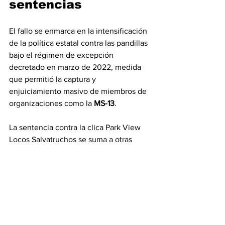
sentencias
El fallo se enmarca en la
intensificación
de la política estatal contra las pandillas 
bajo el régimen de excepción 
decretado en marzo de 2022, medida 
que permitió la captura y 
enjuiciamiento masivo de miembros de 
organizaciones como la 
MS-13
.
La sentencia contra la clica Park View 
Locos Salvatruchos se suma a otras 
resoluciones de alto impacto dictadas 
por tribunales salvadoreños en los 
últimos meses.
La estructura operaba en el 50 % del 
territorio de Cabañas, según la 
información de Centros Judiciales. 