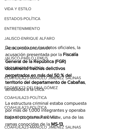
VIDA Y ESTILO
ESTADOS-POLÍTICA
ENTRETENIMIENTO
JALISCO-ENRIQUE ALFARO
De acuerdo con los datos oficiales, la 
JALISCO-GUADALAJARA
acusación presentada por la 
Fiscalía 
JALISCO-PABLO LEMUS
General de la República (FGR)
EDOMEX23-POLÍTICA
documentó hechos delictivos 
perpetrados en más del 50 % del 
COAHUILA23-MANOLO JIMÉNEZ SALINAS
territorio del departamento de
Cabañas
, 
EDOMEX23-DELFINA GÓMEZ
atribuidos a la clica.
COAHUILA23-POLÍTICA
La estructura criminal estaba compuesta 
COAHUILA23-POLÍTICA
por más de 1,000 integrantes y operaba 
bajo el programa Park View, una de las 
EDOMEX23-DELFINA GÓMEZ
ramas conocidas de la 
MS-13
.
COAHUILA23-MANOLO JIMÉNEZ SALINAS