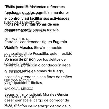
EDOMEX23-POLÍTICA
“Estos pandilleros tenían diferentes 
funciones que les permitían mantener 
ELECCIONES-NACION24
el control y así facilitar sus actividades 
ELECCIONES-NACION24
ilícitas en distintas zonas de ese 
departamento”
, indicó la fiscalía.
JALISCO-ENRIQUE ALFARO
INTERNACIONAL
Entre los condenados figura 
Eugenio 
AMÉRICA
Vladimir Morales García
, conocido 
como alias Little Pesadilla, quien recibió 
EL SALVADOR
85 años de prisión
 por los delitos de 
SV-NAYIB BUKELE
tenencia, portación o conducción ilegal 
o irresponsable de armas de fuego, 
JALISCO-ZAPOPAN
posesión y tenencia con fines de tráfico 
REP DOMINICANA
y agrupaciones ilícitas.
NACIONAL MÉXICO
Según el fallo judicial, Morales García 
RD-DAVID COLLADO
desempeñaba el cargo de corredor de 
GUATEMALA
clica, función de liderazgo dentro de la 