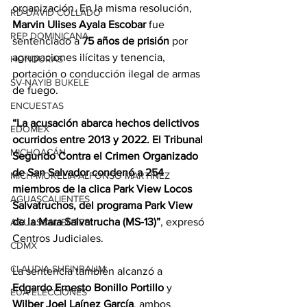
organización. En la misma resolución, 
RD-DAVID COLLADO
Marvin Ulises Ayala Escobar
 fue 
REP DOMINICANA
sentenciado a 
75 años de prisión
 por 
agrupaciones ilícitas y tenencia, 
HONDURAS
portación o conducción ilegal de armas 
SV-NAYIB BUKELE
de fuego.
ENCUESTAS
“La acusación abarca hechos delictivos 
EDOMEX
ocurridos entre 2013 y 2022. El Tribunal 
MICHOACÁN
Segundo Contra el Crimen Organizado 
de San Salvador condenó a 254 
MICH-MORELIA-ALFONSO MARTÍNEZ
miembros de la clica Park View Locos 
AGUASCALIENTES
Salvatruchos, del programa Park View 
de la Mara Salvatrucha (MS-13)”
, expresó 
AGUASCALIENTES
Centros Judiciales.
CDMX
CLAUDIA SHEINBAUM
La sentencia también alcanzó a 
Edgardo Ernesto Bonillo Portillo
 y 
EUA ELECCIONES
Wilber Joel Laínez García
, ambos 