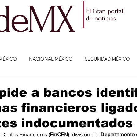
ldeMX
El Gran portal
de noticias
MÉXICO
NACIONAL MÉXICO
SEGURIDAD MÉXICO
NOMÍA
AMLO
PARTIDOS POLÍTICOS
ECONOMÍA
pide a bancos identi
s financieros ligad
CIENCIA Y TECNOLOGÍA
ENTRETENIMIENTO
VIDA
tes indocumentados
ETENIMIENTO
JALISCO-ENRIQUE ALFARO
JALISCO-
Delitos Financieros (
FinCEN
), división del 
Departamento d