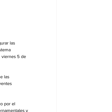
urar las 
istema 
e viernes 5 de 
e las 
yentes 
o por el 
rnamentales y 