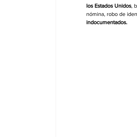
los Estados Unidos
, 
nómina, robo de ident
JALISCO-PABLO LEMUS
ED
indocumentados.
EDOMEX23-DELFINA GÓMEZ
EDOMEX23-DELFINA GÓMEZ
ELECCIONES-NACION24