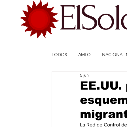
ElSo
TODOS
AMLO
NACIONAL 
5 jun
ECONOMÍA MÉXICO
ECO
EE.UU. 
esquema
DEPORTES
DEPORTES
migran
ESTADOS-POLÍTICA
ENTR
La Red de Control de 