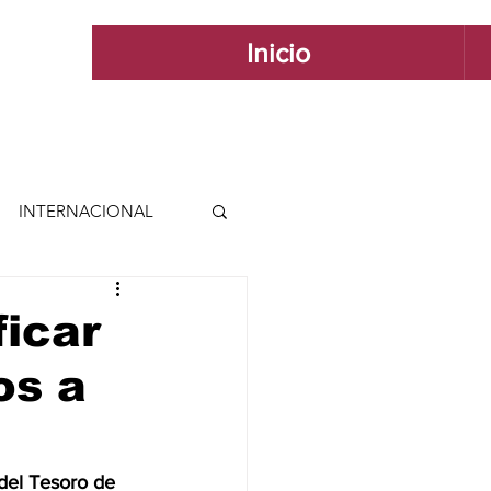
Inicio
INTERNACIONAL
 INTERNACIONAL
ficar
os a
 Y ESTILO
GUADALAJARA
el Tesoro de 