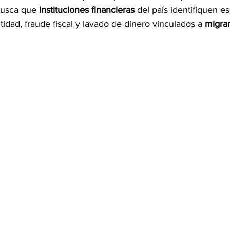
busca que
 instituciones financieras
 del país identifiquen 
idad, fraude fiscal y lavado de dinero vinculados a 
migra
OMEX23-POLÍTICA
COAHUILA23-MANOLO JIMÉNEZ SALI
COAHUILA23-POLÍTICA
COAHUILA23-POLÍTICA
COAHUILA23-MANOLO JIMÉNEZ SALINAS
EDOMEX23-P
ELECCIONES-NACION24