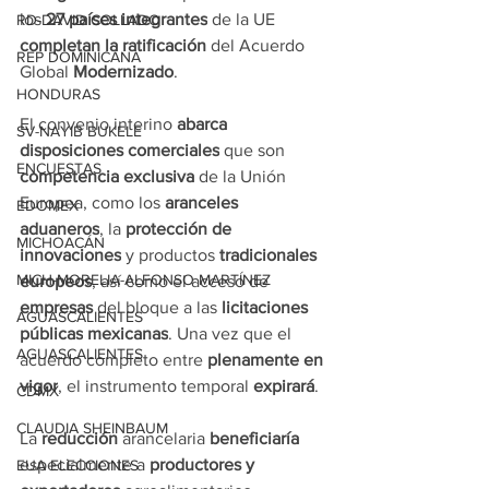
los 
27 países integrantes
 de la UE 
RD-DAVID COLLADO
completan la ratificación
 del Acuerdo 
REP DOMINICANA
Global 
Modernizado
.
HONDURAS
El convenio interino 
abarca 
SV-NAYIB BUKELE
disposiciones comerciales
 que son 
ENCUESTAS
competencia exclusiva
 de la Unión 
Europea, como los 
aranceles 
EDOMEX
aduaneros
, la 
protección de 
MICHOACÁN
innovaciones
 y productos 
tradicionales 
MICH-MORELIA-ALFONSO MARTÍNEZ
europeos
, así como el acceso de 
empresas 
del bloque a las 
licitaciones 
AGUASCALIENTES
públicas
mexicanas
. Una vez que el 
AGUASCALIENTES
acuerdo completo entre
 plenamente en 
vigor
, el instrumento temporal 
expirará
.
CDMX
CLAUDIA SHEINBAUM
La 
reducción
 arancelaria 
beneficiaría 
especialmente a
 productores y 
EUA ELECCIONES