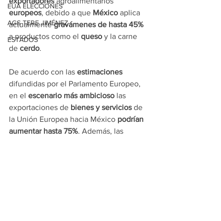
exportadores
 agroalimentarios 
EUA ELECCIONES
europeos
, debido a que 
México
 aplica 
AGS-TERE JIMÉNEZ
actualmente 
gravámenes de hasta 45%
a productos como el
 queso
 y la carne 
ESTADOS
de 
cerdo
.
De acuerdo con las 
estimaciones 
difundidas por el Parlamento Europeo, 
en el 
escenario más ambicioso
 las 
exportaciones de 
bienes y servicios
 de 
la Unión Europea hacia México 
podrían 
aumentar hasta 75%
. Además, las 
compañías europeas podrían 
ahorrar 
cerca de 100 millones 
de euros al año 
en 
aranceles aduaneros
.
Con información de López-Dóriga 
Digital