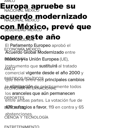
AMLO
Europa apruebe su
NACIONAL MÉXICO
acuerdo modernizado
NACIONAL MÉXICO
con México, prevé que
SEGURIDAD MÉXICO
opere este año
INTERNACIONAL
El 
Parlamento Europeo
 aprobó el 
ECONOMÍA MÉXICO
Acuerdo Global Modernizado
 entre 
ECONOMÍA
México y la Unión Europea 
(UE), 
instrumento que 
sustituirá
 al tratado 
AMLO
comercial 
vigente desde el año 2000
 y 
PARTIDOS POLÍTICOS
que tiene entre sus 
principales cambios
la 
eliminación
 de prácticamente todos 
ECONOMÍA INTERNACIONAL
los 
aranceles que aún permanecen
DEPORTES
entre ambas partes. La votación fue de 
479 sufragios a favor
, 119 en contra y 65 
DEPORTES
abstenciones.
CIENCIA Y TECNOLOGÍA
ENTRETENIMIENTO