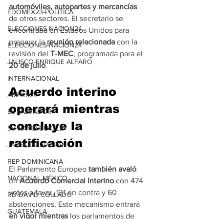
automóviles, autopartes y mercancías
EDOMEX23-POLÍTICA
de otros sectores. El secretario se 
ELECCIONES-NACION24
encontraba en Estados Unidos para 
preparar la
 reunión relacionada
 con la 
ELECCIONES-NACION24
revisión del
 T-MEC
, programada para el
JALISCO-ENRIQUE ALFARO
20 de julio
.
INTERNACIONAL
Acuerdo interino 
AMÉRICA
operará mientras 
EL SALVADOR
concluye la 
SV-NAYIB BUKELE
ratificación
JALISCO-ZAPOPAN
REP DOMINICANA
El Parlamento Europeo 
también avaló
NACIONAL MÉXICO
un 
Acuerdo Comercial Interino
 con 474 
votos a favor, 131 en contra y 60 
RD-DAVID COLLADO
abstenciones. Este mecanismo entrará
GUATEMALA
en vigor mientras
 los parlamentos de 