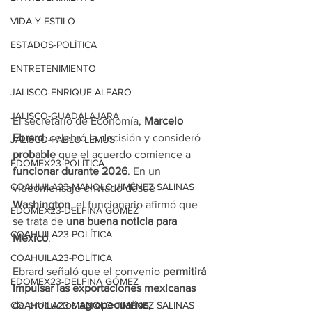
VIDA Y ESTILO
ESTADOS-POLÍTICA
ENTRETENIMIENTO
JALISCO-ENRIQUE ALFARO
JALISCO-GUADALAJARA
El secretario de Economía, 
Marcelo 
Ebrard
, celebró la decisión y consideró
JALISCO-PABLO LEMUS
probable
 que el acuerdo comience a 
EDOMEX23-POLÍTICA
funcionar durante 2026
. En un 
COAHUILA23-MANOLO JIMÉNEZ SALINAS
videomensaje enviado desde 
Washington
, el funcionario afirmó que 
EDOMEX23-DELFINA GÓMEZ
se trata de
 una buena noticia para 
COAHUILA23-POLÍTICA
México
.
COAHUILA23-POLÍTICA
Ebrard señaló que el convenio
 permitirá 
EDOMEX23-DELFINA GÓMEZ
impulsar las exportaciones mexicanas
de productos 
agropecuarios, 
COAHUILA23-MANOLO JIMÉNEZ SALINAS