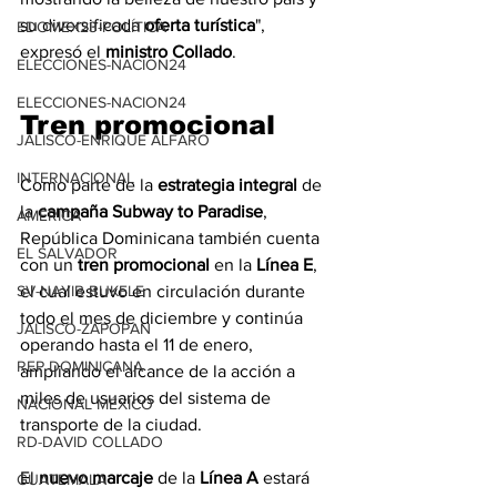
su diversificada 
oferta turística
", 
EDOMEX23-POLÍTICA
expresó el 
ministro Collado
. 
ELECCIONES-NACION24
ELECCIONES-NACION24
Tren promocional 
JALISCO-ENRIQUE ALFARO
INTERNACIONAL
Como parte de la 
estrategia integral
 de 
la 
campaña Subway to Paradise
, 
AMÉRICA
República Dominicana también cuenta 
EL SALVADOR
con un 
tren promocional
 en la 
Línea E
, 
el cual estuvo en circulación durante 
SV-NAYIB BUKELE
todo el mes de diciembre y continúa 
JALISCO-ZAPOPAN
operando hasta el 11 de enero, 
REP DOMINICANA
ampliando el alcance de la acción a 
miles de usuarios del sistema de 
NACIONAL MÉXICO
transporte de la ciudad.
RD-DAVID COLLADO
El 
nuevo marcaje
 de la 
Línea A
 estará 
GUATEMALA