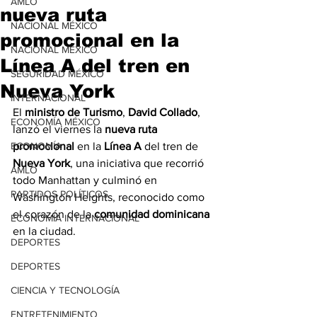
AMLO
nueva ruta
NACIONAL MÉXICO
promocional en la
NACIONAL MÉXICO
Línea A del tren en
SEGURIDAD MÉXICO
Nueva York
INTERNACIONAL
El 
ministro de Turismo
, 
David Collado
, 
ECONOMÍA MÉXICO
lanzó el viernes la 
nueva ruta 
ECONOMÍA
promocional
 en la 
Línea A
 del tren de 
Nueva York
, una iniciativa que recorrió 
AMLO
todo Manhattan y culminó en 
PARTIDOS POLÍTICOS
Washington Heights, reconocido como 
el corazón de la 
comunidad dominicana
ECONOMÍA INTERNACIONAL
en la ciudad. 
DEPORTES
DEPORTES
CIENCIA Y TECNOLOGÍA
ENTRETENIMIENTO