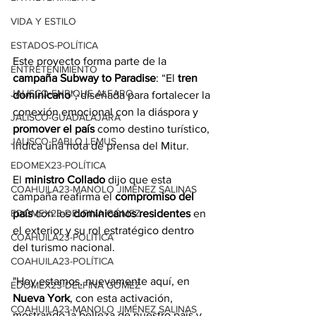
VIDA Y ESTILO
ESTADOS-POLÍTICA
Este proyecto forma parte de la 
ENTRETENIMIENTO
campaña Subway to Paradise
: “El 
tren 
JALISCO-ENRIQUE ALFARO
dominicano
”, diseñada para fortalecer la 
conexión emocional con la diáspora y 
JALISCO-GUADALAJARA
promover el país
 como destino turístico, 
JALISCO-PABLO LEMUS
indica una nota de prensa del Mitur.
EDOMEX23-POLÍTICA
El 
ministro Collado
 dijo que esta 
COAHUILA23-MANOLO JIMÉNEZ SALINAS
campaña reafirma el 
compromiso del 
país
 con los 
dominicanos residentes
 en 
EDOMEX23-DELFINA GÓMEZ
el exterior y su rol estratégico dentro 
COAHUILA23-POLÍTICA
del turismo nacional. 
COAHUILA23-POLÍTICA
"Hoy estamos, nuevamente aquí, en 
EDOMEX23-DELFINA GÓMEZ
Nueva York
, con esta activación, 
COAHUILA23-MANOLO JIMÉNEZ SALINAS
mostrando la belleza de nuestro país y 