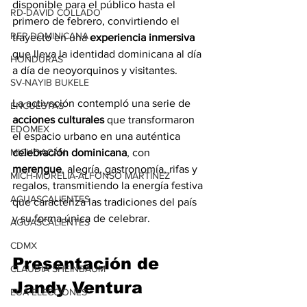
disponible para el público hasta el 
RD-DAVID COLLADO
primero de febrero, convirtiendo el 
REP DOMINICANA
trayecto en una 
experiencia inmersiva
que lleva la identidad dominicana al día 
HONDURAS
a día de neoyorquinos y visitantes.
SV-NAYIB BUKELE
La activación contempló una serie de 
ENCUESTAS
acciones culturales
 que transformaron 
EDOMEX
el espacio urbano en una auténtica 
celebración dominicana
, con 
MICHOACÁN
merengue
, alegría, gastronomía, rifas y 
MICH-MORELIA-ALFONSO MARTÍNEZ
regalos, transmitiendo la energía festiva 
AGUASCALIENTES
que caracteriza las tradiciones del país 
y su forma única de celebrar.
AGUASCALIENTES
CDMX
Presentación de 
CLAUDIA SHEINBAUM
Jandy Ventura 
EUA ELECCIONES