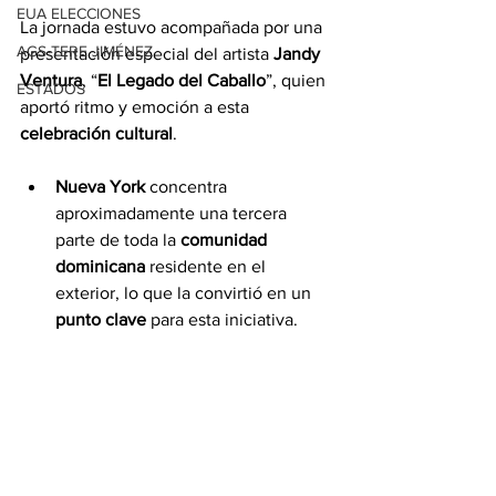
EUA ELECCIONES
La jornada estuvo acompañada por una 
AGS-TERE JIMÉNEZ
presentación especial del artista 
Jandy 
Ventura
, “
El Legado del Caballo
”, quien 
ESTADOS
aportó ritmo y emoción a esta 
celebración cultural
.
Nueva York
 concentra 
aproximadamente una tercera 
parte de toda la 
comunidad 
dominicana
 residente en el 
exterior, lo que la convirtió en un 
punto clave
 para esta iniciativa. 
Durante el 
año 2025
, más de 500,000 
dominicanos residentes
 en 
Nueva York
viajaron a República Dominicana, 
generando un 
impacto económico
significativo para el país, reflejo de la 