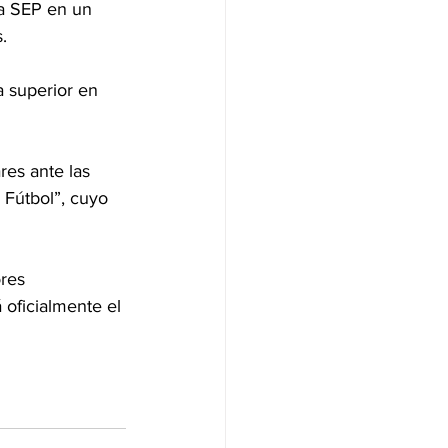
la SEP en un 
.
 superior en 
res ante las 
 Fútbol”, cuyo 
res 
á oficialmente el 