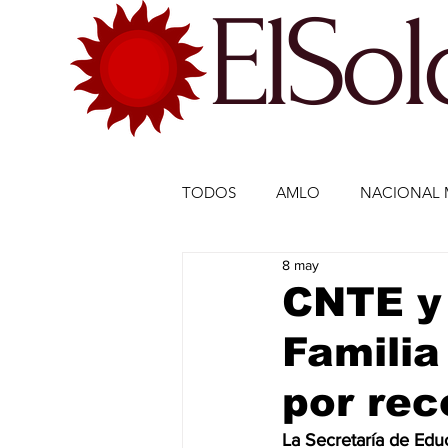
ElSo
TODOS
AMLO
NACIONAL 
8 may
ECONOMÍA MÉXICO
ECO
CNTE y
Familia
DEPORTES
DEPORTES
por rec
ESTADOS-POLÍTICA
ENTR
La Secretaría de Edu