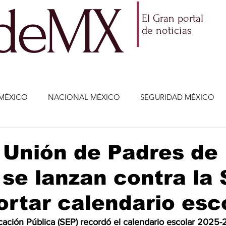
ldeMX
El Gran portal
de noticias
MÉXICO
NACIONAL MÉXICO
SEGURIDAD MÉXICO
NOMÍA
AMLO
PARTIDOS POLÍTICOS
ECONOMÍA
 Unión de Padres de
 se lanzan contra la
CIENCIA Y TECNOLOGÍA
ENTRETENIMIENTO
VIDA
ortar calendario esc
ETENIMIENTO
JALISCO-ENRIQUE ALFARO
JALISCO-
cación Pública (SEP) recordó el calendario escolar 2025-