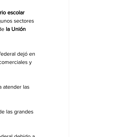
io escolar 
gunos sectores 
de 
la Unión 
ederal dejó en 
comerciales y 
 atender las 
de las grandes 
ederal debido a 