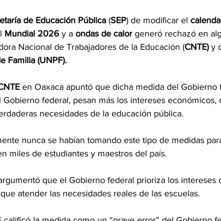
etaría de Educación Pública
 (
SEP
) de modificar el 
calendar
l 
Mundial 2026
 y a 
ondas de calor
 generó rechazó en al
ora Nacional de Trabajadores de la Educación (
CNTE) 
y 
e Familia (UNPF).
 CNTE
 en Oaxaca apuntó que dicha medida del Gobierno f
l Gobierno federal, pesan más los intereses económicos, 
verdaderas necesidades de la educación pública.
mente nunca se habían tomando este tipo de medidas para
n miles de estudiantes y maestros del país.
gumentó que el Gobierno federal prioriza los intereses 
 que atender las necesidades reales de las escuelas.
 calificó la medida como un “grave error” del Gobierno f