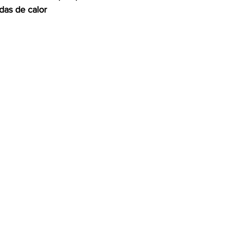
das de calor
OMEX23-POLÍTICA
COAHUILA23-MANOLO JIMÉNEZ SALI
COAHUILA23-POLÍTICA
COAHUILA23-POLÍTICA
COAHUILA23-MANOLO JIMÉNEZ SALINAS
EDOMEX23-P
ELECCIONES-NACION24