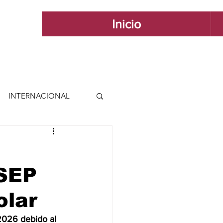
Inicio
INTERNACIONAL
 INTERNACIONAL
 SEP
 Y ESTILO
olar
GUADALAJARA
2026 debido al 