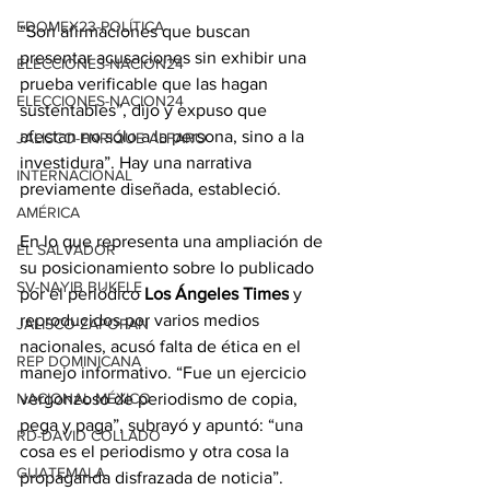
EDOMEX23-POLÍTICA
“Son afirmaciones que buscan 
presentar acusaciones sin exhibir una 
ELECCIONES-NACION24
prueba verificable que las hagan 
ELECCIONES-NACION24
sustentables”, dijo y expuso que 
afectan no sólo a la persona, sino a la 
JALISCO-ENRIQUE ALFARO
investidura”. Hay una narrativa 
INTERNACIONAL
previamente diseñada, estableció.
AMÉRICA
En lo que representa una ampliación de 
EL SALVADOR
su posicionamiento sobre lo publicado 
SV-NAYIB BUKELE
por el periódico
 Los Ángeles Times
 y 
reproducidos por varios medios 
JALISCO-ZAPOPAN
nacionales, acusó falta de ética en el 
REP DOMINICANA
manejo informativo. “Fue un ejercicio 
NACIONAL MÉXICO
vergonzoso de periodismo de copia, 
pega y paga”, subrayó y apuntó: “una 
RD-DAVID COLLADO
cosa es el periodismo y otra cosa la 
GUATEMALA
propaganda disfrazada de noticia”.