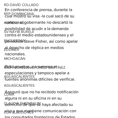
RD-DAVID COLLADO
En conferencia de prensa, durante la 
REP DOMINICANA
cual mostró su visa -la cual sacó de su 
cartera- el gobernante no descartó la 
HONDURAS
posibilidad de acudir a la demanda 
SV-NAYIB BUKELE
contra el medio estadounidenses y el 
ENCUESTAS
periodista Steve Fisher, así como apelar 
al derecho de réplica en medios 
EDOMEX
nacionales.
MICHOACÁN
Pidió pruebas, no rumores ni 
MICH-MORELIA-ALFONSO MARTÍNEZ
especulaciones y tampoco apelar a 
AGUASCALIENTES
fuentes anónimas difíciles de verificar.
AGUASCALIENTES
Aseguró que no ha recibido notificación 
CDMX
alguna ni en su oficina ni en su 
CLAUDIA SHEINBAUM
domicilio de que se haya afectado su 
visa y que mantiene comunicación con 
EUA ELECCIONES
los consultados fronterizos de Estados 