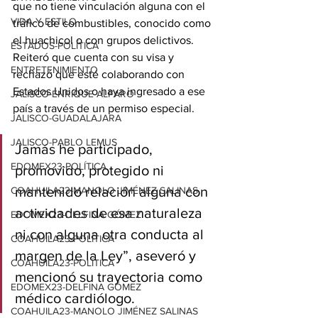
que no tiene vinculación alguna con el 
VIDA Y ESTILO
tráfico de combustibles, conocido como 
el huachicol o con grupos delictivos. 
ESTADOS-POLÍTICA
Reiteró que cuenta con su visa y 
ENTRETENIMIENTO
rechazó que esté colaborando con 
Estados Unidos o haya ingresado a ese 
JALISCO-ENRIQUE ALFARO
país a través de un permiso especial.
JALISCO-GUADALAJARA
JALISCO-PABLO LEMUS
Jamás he participado, 
EDOMEX23-POLÍTICA
promovido, protegido ni 
mantenido relación alguna con 
COAHUILA23-MANOLO JIMÉNEZ SALINAS
actividades de esa naturaleza 
EDOMEX23-DELFINA GÓMEZ
ni con alguna otra conducta al 
COAHUILA23-POLÍTICA
margen de la Ley”, aseveró y 
COAHUILA23-POLÍTICA
mencionó su trayectoria como 
EDOMEX23-DELFINA GÓMEZ
médico cardiólogo.
COAHUILA23-MANOLO JIMÉNEZ SALINAS