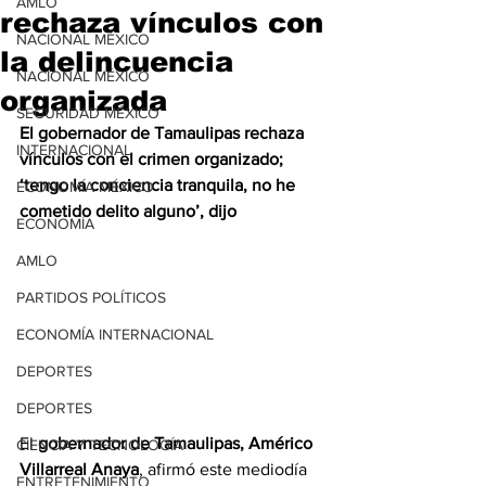
AMLO
rechaza vínculos con
NACIONAL MÉXICO
la delincuencia
NACIONAL MÉXICO
organizada
SEGURIDAD MÉXICO
El gobernador de Tamaulipas rechaza 
INTERNACIONAL
vínculos con el crimen organizado; 
‘tengo la conciencia tranquila, no he 
ECONOMÍA MÉXICO
cometido delito alguno’, dijo 
ECONOMÍA
AMLO
PARTIDOS POLÍTICOS
ECONOMÍA INTERNACIONAL
DEPORTES
DEPORTES
El 
gobernador de Tamaulipas, Américo 
CIENCIA Y TECNOLOGÍA
Villarreal Anaya
, afirmó este mediodía 
ENTRETENIMIENTO