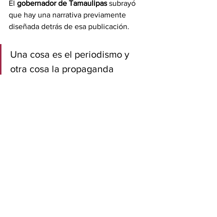
El 
gobernador de Tamaulipas
 subrayó 
que hay una narrativa previamente 
diseñada detrás de esa publicación.
Una cosa es el periodismo y 
otra cosa la propaganda 
disfrazada de noticia”; retomó 
sin especificar si había 
concluido la cita del periodista 
o eran suyas las palabras que 
leyó.
“Los medios que han decidido recorrer 
ese camino deberían entender algo 
elemental: cada mentira publicada es 
un clavo más en el ataúd de su propia 
credibilidad y cuando la credibilidad 